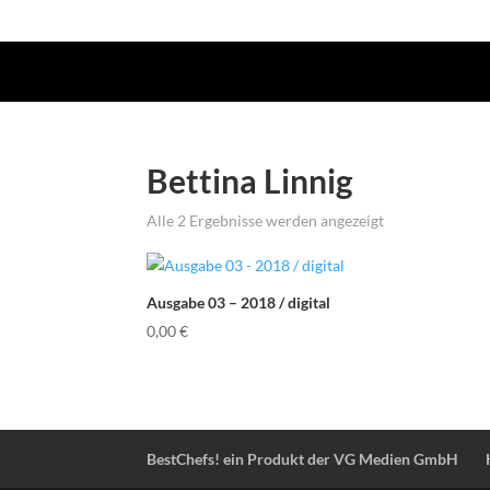
Bettina Linnig
Alle 2 Ergebnisse werden angezeigt
Ausgabe 03 – 2018 / digital
0,00
€
BestChefs! ein Produkt der VG Medien GmbH