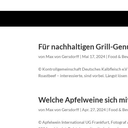
Für nachhaltigen Grill-Gen
von
Max von Gersdorff
|
Mai 17, 2024
|
Food & Bev
© Kontrollgemeinschaft Deutsches Kalbfleisch e.V D
Roastbeef – interessierte, sind vorbei. Längst lösen
Welche Apfelweine sich m
von
Max von Gersdorff
|
Apr. 27, 2024
|
Food & Be
© Apfelwein International UG Frankfurt, Fotograf