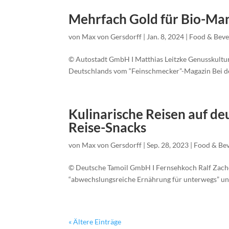
Mehrfach Gold für Bio-Manu
von
Max von Gersdorff
|
Jan. 8, 2024
|
Food & Beve
© Autostadt GmbH I Matthias Leitzke Genusskultur
Deutschlands vom “Feinschmecker”-Magazin Bei de
Kulinarische Reisen auf de
Reise-Snacks
von
Max von Gersdorff
|
Sep. 28, 2023
|
Food & Be
© Deutsche Tamoil GmbH I Fernsehkoch Ralf Zacher
“abwechslungsreiche Ernährung für unterwegs” und
« Ältere Einträge