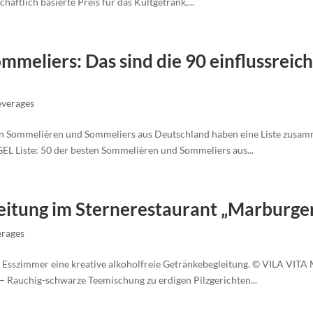
haftlich basierte Preis für das Kultgetränk,...
meliers: Das sind die 90 einflussreic
everages
ommelièren und Sommeliers aus Deutschland haben eine Liste zusamme
L Liste: 50 der besten Sommelièren und Sommeliers aus...
eitung im Sternerestaurant „Marburge
erages
r Esszimmer eine kreative alkoholfreie Getränkebegleitung. © VILA VITA
 – Rauchig-schwarze Teemischung zu erdigen Pilzgerichten...