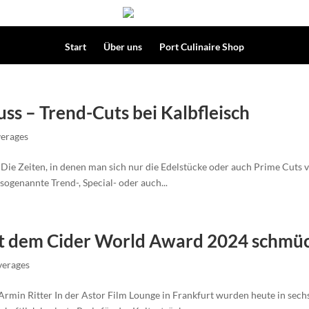
Start
Über uns
Port Culinaire Shop
uss – Trend-Cuts bei Kalbfleisch
erages
ie Zeiten, in denen man sich nur die Edelstücke oder auch Prime Cuts vo
 sogenannte Trend-, Special- oder auch...
it dem Cider World Award 2024 schmü
verages
 Armin Ritter In der Astor Film Lounge in Frankfurt wurden heute in se