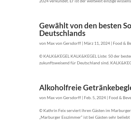
2024 verkündet. Er ist der weltweit einzige wissensc
Gewählt von den besten Som
Deutschlands
von
Max von Gersdorff
|
März 11, 2024
|
Food & B
© KALK&KEGEL KALK&KEGEL Liste: 50 der besten S
zukunftsweisend für Deutschland sind. KALK&KEGE
Alkoholfreie Getränkebegl
von
Max von Gersdorff
|
Feb. 5, 2024
|
Food & Bev
© Kathrin Feix serviert ihren Gästen im Marburge
„Marburger Esszimmer“ ist bei Gästen sehr beliebt