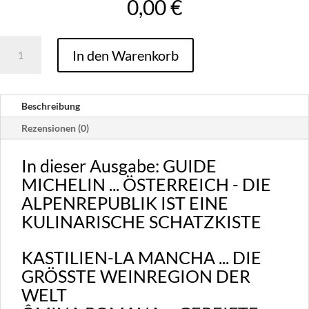
0,00
€
Ausgabe
In den Warenkorb
01
-
2025
Beschreibung
/
digital
Rezensionen (0)
Menge
In dieser Ausgabe: GUIDE
MICHELIN ... ÖSTERREICH - DIE
ALPENREPUBLIK IST EINE
KULINARISCHE SCHATZKISTE
KASTILIEN-LA MANCHA ... DIE
GRÖSSTE WEINREGION DER
WELT